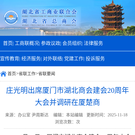
首页|
工商联概况|
参政议政|
会员组织|
法律服务
宣传教育|
经济服务|
对外联络|
党建工作|
投诉服务
>
>
首页
省联工作
省联要闻
庄光明出席厦门市湖北商会建会20周年
大会并调研在厦楚商
来源：办公室 尹周斯达 编辑：本站编辑 更新时间：2025-11-18
浏览次数：
次