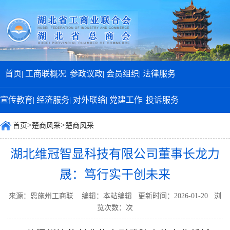
首页|
工商联概况|
参政议政|
会员组织|
法律服务
宣传教育|
经济服务|
对外联络|
党建工作|
投诉服务
>
>
首页
楚商风采
楚商风采
湖北维冠智显科技有限公司董事长龙力
晟：笃行实干创未来
来源：恩施州工商联 编辑：本站编辑 更新时间：2026-01-20 浏
览次数：
次