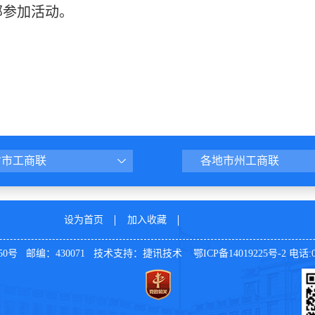
部参加活动。
省市工商联
各地市州工商联
设为首页
加入收藏
号 邮编：430071 技术支持：
捷讯技术
鄂ICP备14019225号-2
电话:02