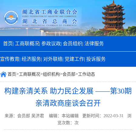
首页|
工商联概况|
参政议政|
会员组织|
法律服务
宣传教育|
经济服务|
对外联络|
党建工作|
投诉服务
>
>
>
>
首页
工商联概况
组织机构
会员部
工作动态
构建亲清关系 助力民企发展 ——第30期
亲清政商座谈会召开
来源：会员部 吴济君 编辑：本站编辑 更新时间：2022-03-31 浏
览次数：
次