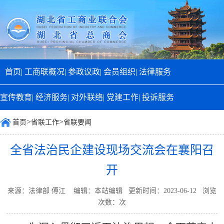
首页|
工商联概况|
参政议政|
会员组织|
法律服务
宣传教育|
经济服务|
对外联络|
党建工作|
投诉服务
>
>
首页
省联工作
省联要闻
全省法治民企建设现场交流会在襄阳召
开
来源：法律部 傅江 编辑：本站编辑 更新时间：2023-06-12 浏览
次数：
次