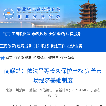
首页|
工商联概况|
参政议政|
会员组织|
法律服务
宣传教育|
经济服务|
对外联络|
党建工作|
投诉服务
>
>
>
>
首页
工商联概况
组织机构
调研室
工作动态
商耀楚：依法平等长久保护产权 完善市
场经济基础制度
来源：荆楚网 编辑：本站编辑 更新时间：2024-12-05 浏览次
数：
次