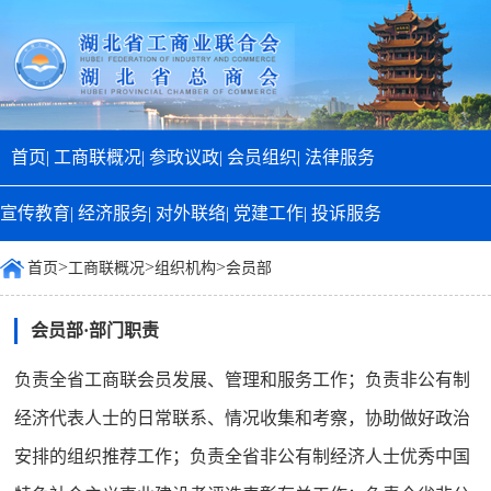
首页|
工商联概况|
参政议政|
会员组织|
法律服务
宣传教育|
经济服务|
对外联络|
党建工作|
投诉服务
>
>
>
首页
工商联概况
组织机构
会员部
会员部·部门职责
负责全省工商联会员发展、管理和服务工作；负责非公有制
经济代表人士的日常联系、情况收集和考察，协助做好政治
安排的组织推荐工作；负责全省非公有制经济人士优秀中国