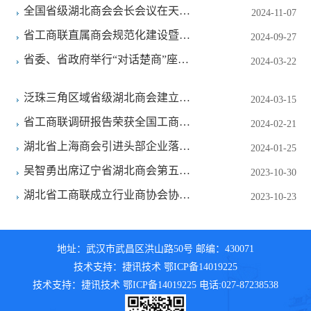
定精神学习教育“回头看”工作...
全国省级湖北商会会长会议在天津
2024-11-07
举行
省工商联直属商会规范化建设暨秘
2024-09-27
书长培训班成功举办
省委、省政府举行“对话楚商”座谈
2024-03-22
会
泛珠三角区域省级湖北商会建立交
2024-03-15
流合作机制
省工商联调研报告荣获全国工商联
2024-02-21
“2023年度组织建设调研成果最...
湖北省上海商会引进头部企业落子
2024-01-25
武汉
吴智勇出席辽宁省湖北商会第五届
2023-10-30
会员大会
湖北省工商联成立行业商协会协同
2023-10-23
创新发展工作委员会
地址：武汉市武昌区洪山路50号 邮编：430071
技术支持：捷讯技术 鄂ICP备14019225
技术支持：捷讯技术 鄂ICP备14019225 电话:027-87238538