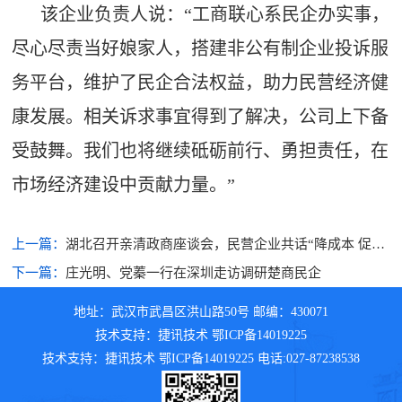
该企业负责人说：“工商联心系民企办实事，
尽心尽责当好娘家人，搭建非公有制企业投诉服
务平台，维护了民企合法权益，助力民营经济健
康发展。相关诉求事宜得到了解决，公司上下备
受鼓舞。我们也将继续砥砺前行、勇担责任，在
市场经济建设中贡献力量。”
上一篇：
湖北召开亲清政商座谈会，民营企业共话“降成本 促发
展”新期待
下一篇：
庄光明、党蓁一行在深圳走访调研楚商民企
地址：武汉市武昌区洪山路50号 邮编：430071
技术支持：捷讯技术 鄂ICP备14019225
技术支持：捷讯技术 鄂ICP备14019225 电话:027-87238538