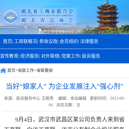
首页|
工商联概况|
参政议政|
会员组织|
法律服务
宣传教育|
经济服务|
对外联络|
党建工作|
投诉服务
>
>
首页
省联工作
省联要闻
当好“娘家人” 为企业发展注入"强心剂"
来源：投诉服务中心 王殿秀 编辑：本站编辑 更新时间：2023-09-
04 浏览次数：
次
9月4日，武汉市武昌区某公司负责人来到省