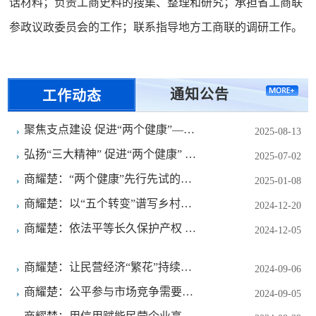
话材料；负责工商史料的搜集、整理和研究；承担省工商联
参政议政委员会的工作；联系指导地方工商联的调研工作。
通知公告
工作动态
聚焦支点建设 促进“两个健康”——
2025-08-13
省工商联学习贯彻省委十二届十次全
弘扬“三大精神” 促进“两个健康” 省
2025-07-02
会精神
工商联调研室宣教部联合商会开展支
商耀楚：“两个健康”先行先试的黄
2025-01-08
部主题党日活动
石答卷
商耀楚：以“五个转变”谱写乡村振
2024-12-20
兴新篇章
商耀楚：依法平等长久保护产权 完
2024-12-05
善市场经济基础制度
商耀楚：让民营经济“繁花”持续绽
2024-09-06
放
商耀楚：公平参与市场竞争需要充
2024-09-05
分发挥“两只手”的作用