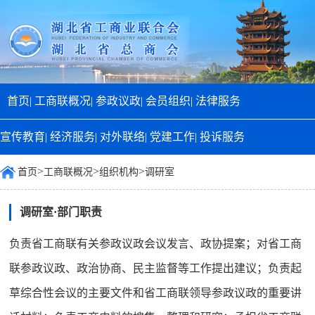
首页|
工商联概况|
参政议政|
会员组织|
法律服务
宣传教育|
经济服务|
对外联络|
党建工作|
投诉服务
>
>
>
首页
工商联概况
组织机构
调研室
调研室·部门职责
负责省工商联有关参政议政会议发言、政协提案；对省工商
联参政议政、政治协商、民主监督等工作提出建议；负责起
草综合性会议的主要文件和省工商联领导参政议政的重要讲