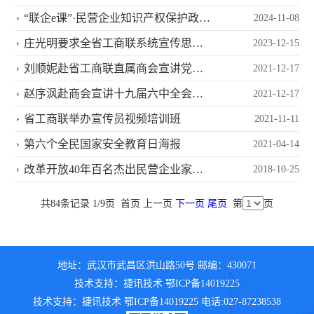
国特色社会主义的建设者中国...
“联企e课”·民营企业知识产权保护政策
2024-11-08
宣讲开讲
庄光明要求全省工商联系统宣传思想
2023-12-15
工作做得更好
刘顺妮赴省工商联直属商会宣讲党的
2021-12-17
十九届六中全会精神
赵序沨赴商会宣讲十九届六中全会精
2021-12-17
神
省工商联举办宣传员视频培训班
2021-11-11
第六个全民国家安全教育日海报
2021-04-14
改革开放40年百名杰出民营企业家出
2018-10-25
炉！七名楚商入选！
共84条记录 1/9页
首页
上一页
下一页
尾页
第
页
地址：武汉市武昌区洪山路50号 邮编：430071
技术支持：捷讯技术 鄂ICP备14019225
技术支持：捷讯技术 鄂ICP备14019225 电话:027-87238538