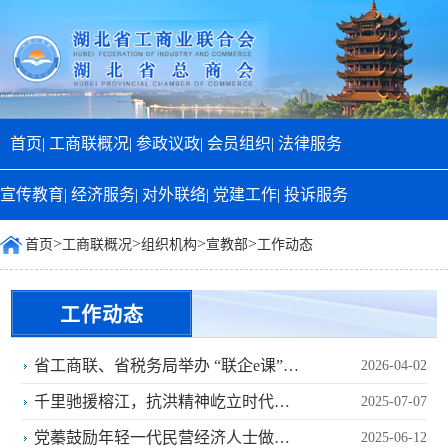
首页|
工商联概况|
参政议政|
会员组织|
法律服务
宣传教育|
经济服务|
对外联络|
党建工作|
投诉服务
>
>
>
>
首页
工商联概况
组织机构
宣教部
工作动态
工作动态
省工商联、省税务局举办 “联企e课”
2026-04-02
“税企面对面”增值税法宣...
千里驰援榕江，抗洪精神屹立时代潮
2025-07-07
头
党蓁鼓励年轻一代民营经济人士做中
2025-06-12