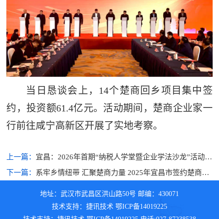
当日恳谈会上，14个楚商回乡项目集中签
约，投资额61.4亿元。活动期间，楚商企业家一
行前往咸宁高新区开展了实地考察。
上一篇：
宜昌：2026年首期“纳税人学堂暨企业学法沙龙”活动举
办
下一篇：
系牢乡情纽带 汇聚楚商力量 2025年宜昌市签约楚商返
乡投资亿元以上项目352个
地址：武汉市武昌区洪山路50号 邮编：430071
技术支持：捷讯技术 鄂ICP备14019225