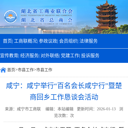
首页|
工商联概况|
参政议政|
会员组织|
法律服务
宣传教育|
经济服务|
对外联络|
党建工作|
投诉服务
>
>
首页
市县工作
市县工作
咸宁：咸宁举行“百名会长咸宁行”暨楚
商回乡工作恳谈会活动
来源：咸宁市工商联 编辑：本站编辑 更新时间：2026-01-13 浏
览次数：
次