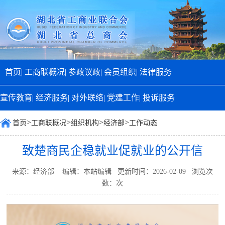
首页|
工商联概况|
参政议政|
会员组织|
法律服务
宣传教育|
经济服务|
对外联络|
党建工作|
投诉服务
>
>
>
>
首页
工商联概况
组织机构
经济部
工作动态
致楚商民企稳就业促就业的公开信
来源：经济部 编辑：本站编辑 更新时间：2026-02-09 浏览次
数：
次