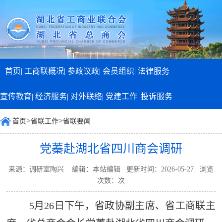
首页|
工商联概况|
参政议政|
会员组织|
法律服务
宣传教育|
经济服务|
对外联络|
党建工作|
投诉服务
>
>
首页
省联工作
省联要闻
党蓁赴湖北省四川商会调研
来源：调研室陶兴 编辑：本站编辑 更新时间：2026-05-27 浏览
次数：
次
5月26日下午，省政协副主席、省工商联主