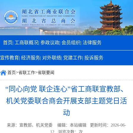
首页|
工商联概况|
参政议政|
会员组织|
法律服务
宣传教育|
经济服务|
对外联络|
党建工作|
投诉服务
>
>
首页
省联工作
省联要闻
“同心向党 联企连心”省工商联宣教部、
机关党委联合商会开展支部主题党日活
动
来源：宣教部、机关党委 编辑：本站编辑 更新时间：2026-06-
12 浏览次数：
次