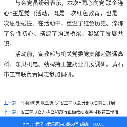
与会党员纷纷表示，本次“同心向党 联企连
心”主题党日活动，既是一次红色教育，也是一
次思想碰撞。在活动中，重温了红色历史、淬炼
了党性初心、搭建了沟通桥梁、凝聚了发展共
识。
活动前，宣教部与机关党委党支部赴融通高
科、东贝机电、劲牌持正堂药业开展调研。黄石
市工商联负责同志参加调研。
上一篇：
“同心向党 联企连心”省工商联会员部联合商会开展支
部主题党日活动
下一篇：
省工商联召开树立和践行正确政绩观学习教育工作推进
会
地址：武汉市武昌区洪山路50号 邮编：430071