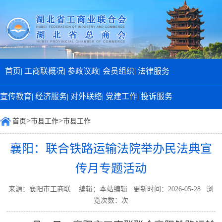
首页|
工商联概况|
参政议政|
会员组织|
法律服务
宣传教育|
经济服务|
对外联络|
党建工作|
投诉服务
>
>
首页
市县工作
市县工作
襄阳：联合铁路运输法院举办民法典宣
传月专题活动
来源：襄阳市工商联 编辑：本站编辑 更新时间：2026-05-28 浏
览次数：
次