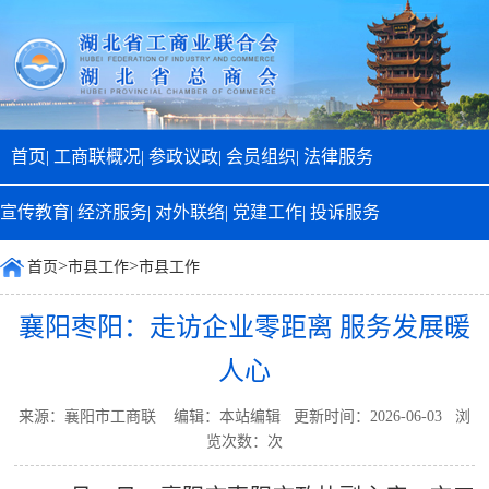
首页|
工商联概况|
参政议政|
会员组织|
法律服务
宣传教育|
经济服务|
对外联络|
党建工作|
投诉服务
>
>
首页
市县工作
市县工作
襄阳枣阳：走访企业零距离 服务发展暖
人心
来源：襄阳市工商联 编辑：本站编辑 更新时间：2026-06-03 浏
览次数：
次