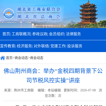
首页|
工商联概况|
参政议政|
会员组织|
法律服务
宣传教育|
经济服务|
对外联络|
党建工作|
投诉服务
>
>
首页
商会动态
商会动态
佛山荆州商会：举办“金税四期背景下公
司节税风控实操”讲座
来源：荆州市工商联 编辑：本站编辑 更新时间：2026-07-08 浏
览次数：
次