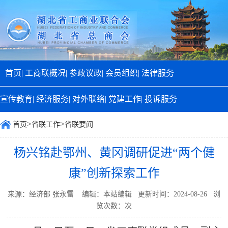
首页|
工商联概况|
参政议政|
会员组织|
法律服务
宣传教育|
经济服务|
对外联络|
党建工作|
投诉服务
>
>
首页
省联工作
省联要闻
杨兴铭赴鄂州、黄冈调研促进“两个健
康”创新探索工作
来源：经济部 张永雷 编辑：本站编辑 更新时间：2024-08-26 浏
览次数：
次