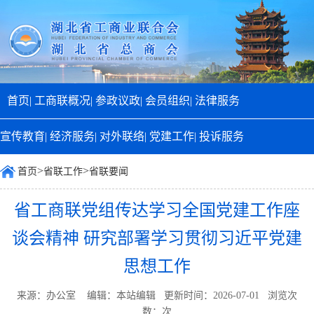
首页|
工商联概况|
参政议政|
会员组织|
法律服务
宣传教育|
经济服务|
对外联络|
党建工作|
投诉服务
>
>
首页
省联工作
省联要闻
省工商联党组传达学习全国党建工作座
谈会精神 研究部署学习贯彻习近平党建
思想工作
来源：办公室 编辑：本站编辑 更新时间：2026-07-01 浏览次
数：
次