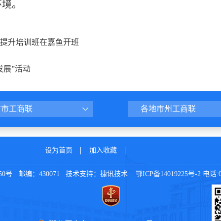
环境。
质提升培训班在嘉鱼开班
发展”活动
省市工商联
各地市州工商联
设为首页
加入收藏
号 邮编：430071 技术支持：
捷讯技术
鄂ICP备14019225号-2
电话:02