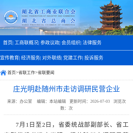
首页|
工商联概况|
参政议政|
会员组织|
法律服务
宣传教育|
经济服务|
对外联络|
党建工作|
投诉服务
>
>
首页
省联工作
省联要闻
庄光明赴随州市走访调研民营企业
来源：办公室 编辑：本站编辑 更新时间：2026-07-03 浏览次
数：
次
7月1日至2日，省委统战部副部长、省工