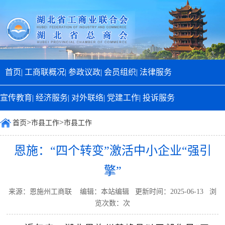
首页|
工商联概况|
参政议政|
会员组织|
法律服务
宣传教育|
经济服务|
对外联络|
党建工作|
投诉服务
>
>
首页
市县工作
市县工作
恩施：“四个转变”激活中小企业“强引
擎”
来源：恩施州工商联 编辑：本站编辑 更新时间：2025-06-13 浏
览次数：
次