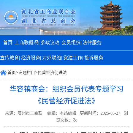
首页|
工商联概况|
参政议政|
会员组织|
法律服务
宣传教育|
经济服务|
对外联络|
党建工作|
投诉服务
>
>
首页
专题栏目
民营经济促进法
华容镇商会：组织会员代表专题学习
《民营经济促进法》
来源：鄂州市工商联 编辑：本站编辑 更新时间：2025-05-27 浏
览次数：
次