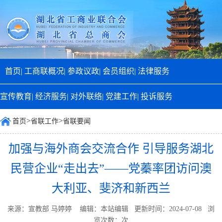
首页|
工商联概况|
参政议政|
会员组织|
法律服务
宣传教育|
经济服务|
对外联络|
党建工作|
投诉服务
>
>
首页
省联工作
省联要闻
加强与海外商会交流合作 引导服务湖北
民营企业“走出去”——党蓁率团访问澳
大利亚、斐济和新西兰
来源：宣教部 马婷婷 编辑：本站编辑 更新时间：2024-07-08 浏
览次数：
次