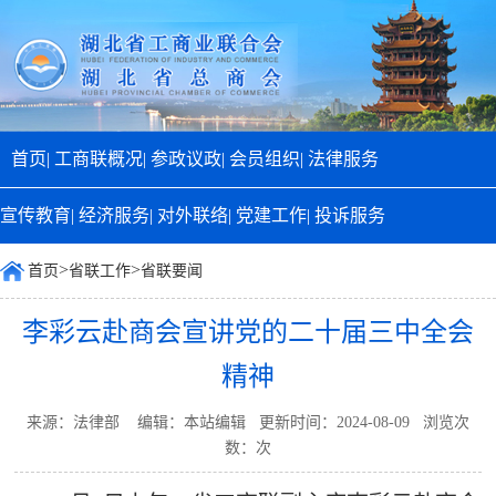
首页|
工商联概况|
参政议政|
会员组织|
法律服务
宣传教育|
经济服务|
对外联络|
党建工作|
投诉服务
>
>
首页
省联工作
省联要闻
李彩云赴商会宣讲党的二十届三中全会
精神
来源：法律部 编辑：本站编辑 更新时间：2024-08-09 浏览次
数：
次