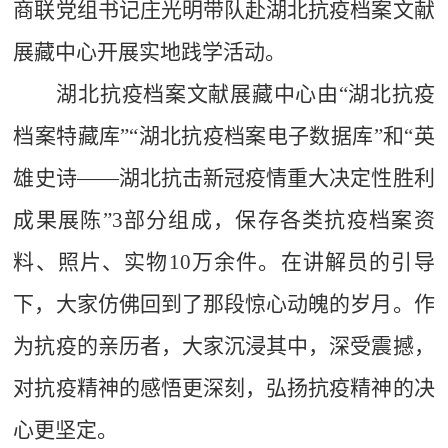
商联党组书记庄光明
带队赴湖北抗疫档案文献
展藏中心开展实地践学活
动
。
湖北抗疫档案文献展藏中心由
“
湖北抗疫
档案特藏库
”“
湖北抗疫档案电子数据库
”
和
“
英
雄史诗
——
湖北抗击新冠疫情重大决定性胜利
成果展陈
”3
部分组成，保存各类抗疫档案资
料、照片、实物
10
万余件。
在讲解员的引导
下，大家仿佛回到了那段惊心动魄的岁月
。
作
为抗疫的亲历者，
大家沉浸其中，深受震撼
，
对抗疫精神的感悟更深刻，弘扬抗疫精神的决
心更坚定。