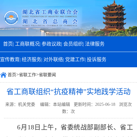
首页|
工商联概况|
参政议政|
会员组织|
法律服务
宣传教育|
经济服务|
对外联络|
党建工作|
投诉服务
>
>
首页
省联工作
省联要闻
省工商联组织“抗疫精神”实地践学活动
来源：机关党委 编辑：本站编辑 更新时间：2025-06-18 浏览次
数：
次
6
月
1
8
日
上
午，省
委统战部副部长、省工