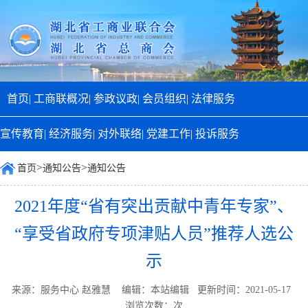
首页|
工商联概况|
参政议政|
会员组织|
法律服务
宣传教育|
经济服务|
对外联络|
党建工作|
投诉服务
>
>
首页
通知公告
通知公告
2021年度“省有突出贡献中青年专家”、
“享受省政府专项津贴人员”推荐人选公
示
来源：服务中心 赵雅慧 编辑：本站编辑 更新时间：2021-05-17
浏览次数：
次