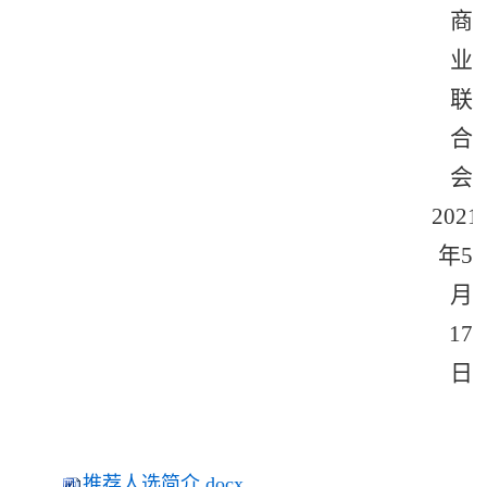
商
业
联
合
会
2021
年5
月
17
日
推荐人选简介.docx