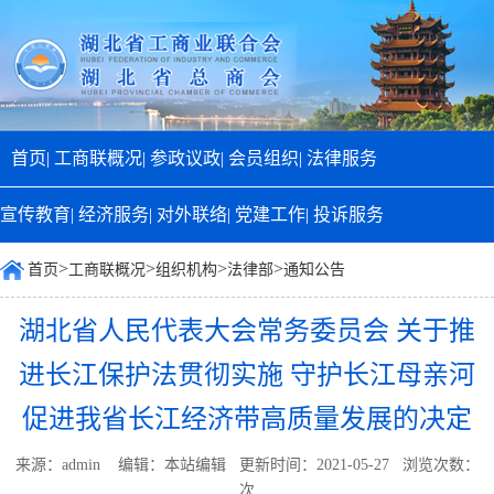
首页|
工商联概况|
参政议政|
会员组织|
法律服务
宣传教育|
经济服务|
对外联络|
党建工作|
投诉服务
>
>
>
>
首页
工商联概况
组织机构
法律部
通知公告
湖北省人民代表大会常务委员会 关于推
进长江保护法贯彻实施 守护长江母亲河
促进我省长江经济带高质量发展的决定
来源：admin 编辑：本站编辑 更新时间：2021-05-27 浏览次数：
次